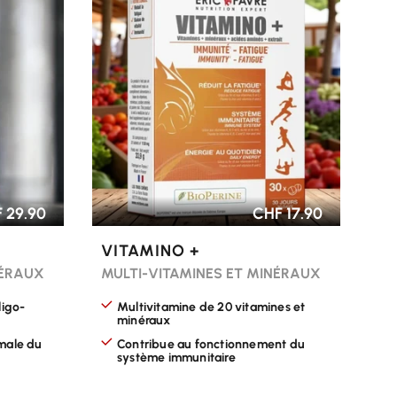
CHOISIR LES OPTIONS
 29.90
CHF 17.90
VITAMINO +
NÉRAUX
MULTI-VITAMINES ET MINÉRAUX
ligo-
Multivitamine de 20 vitamines et
minéraux
male du
Contribue au fonctionnement du
système immunitaire