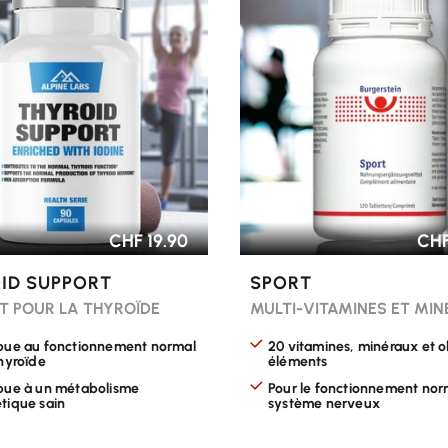
R LES OPTIONS
CHOISIR LES OPTIONS
CHF 19.90
CHF
ID SUPPORT
SPORT
T POUR LA THYROÏDE
MULTI-VITAMINES ET MI
bue au fonctionnement normal
20 vitamines, minéraux et o
thyroïde
éléments
bue à un métabolisme
Pour le fonctionnement nor
tique sain
système nerveux