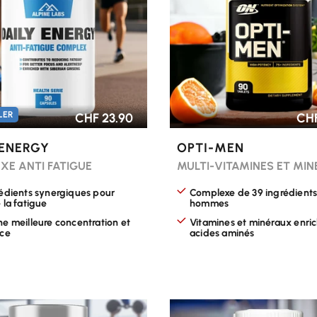
LER
CHF 23.90
CHF
 ENERGY
OPTI-MEN
XE ANTI FATIGUE
MULTI-VITAMINES ET MI
rédients synergiques pour
Complexe de 39 ingrédients
 la fatigue
hommes
ne meilleure concentration et
Vitamines et minéraux enric
nce
acides aminés