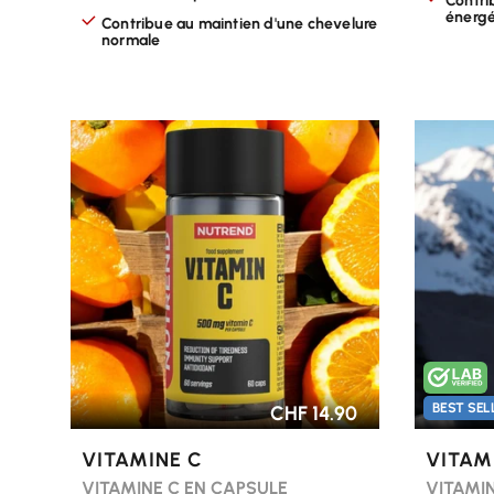
Contri
énergé
Contribue au maintien d'une chevelure
normale
CHOISIR LES OPTIONS
CHOISI
BEST SEL
CHF 14.90
VITAMINE C
VITAM
VITAMINE C EN CAPSULE
VITAMI