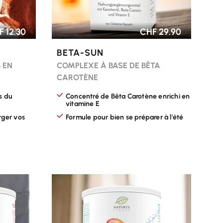
 12.30
CHF 29.90
BETA-SUN
 EN
COMPLEXE À BASE DE BÊTA
CAROTÈNE
s du
Concentré de Bêta Carotène enrichi en
vitamine E
rger vos
Formule pour bien se préparer à l'été
CHOISIR LES OPTIONS