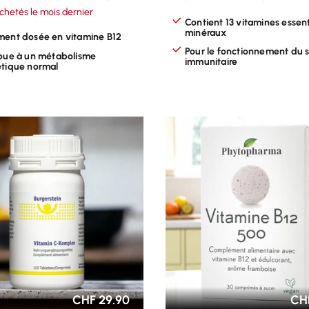
chetés le mois dernier
Contient 13 vitamines essent
minéraux
ent dosée en vitamine B12
Pour le fonctionnement du
bue à un métabolisme
immunitaire
tique normal
R LES OPTIONS
CHOISIR LES OPTIONS
CHF 29.90
CHF