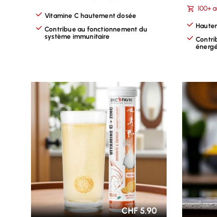
100+ a
Vitamine C hautement dosée
Hautem
Contribue au fonctionnement du
système immunitaire
Contri
énergé
CHOISIR LES OPTIONS
CHOISI
CHF 5.90