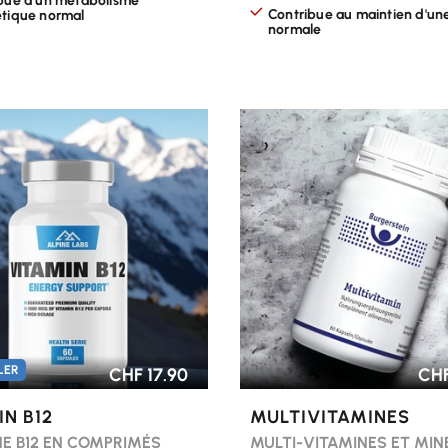
bue à un métabolisme
Contribue au maintien d'un
tique normal
normale
R LES OPTIONS
CHOISIR LES OPTIONS
LER
CHF 17.90
CHF
IN B12
MULTIVITAMINES
NE B12 EN COMPRIMÉS
MULTI-VITAMINES ET MI