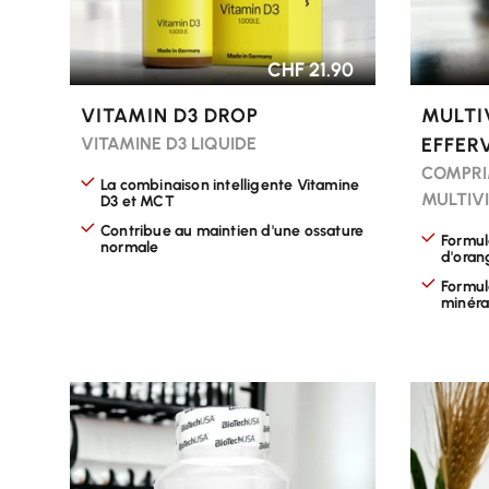
CHF 21.90
VITAMIN D3 DROP
MULTI
VITAMINE D3 LIQUIDE
EFFER
COMPRI
La combinaison intelligente Vitamine
MULTIV
D3 et MCT
Contribue au maintien d'une ossature
Formul
normale
d'oran
Formul
minér
CHOISIR LES OPTIONS
CHOISI