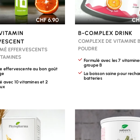
CHF 6.90
CHF
VITAMIN
B-COMPLEX DRINK
VESCENT
COMPLEXE DE VITAMINE B
POUDRE
MÉ EFFERVESCENTS
ITAMINES
Formulé avec les 7 vitamine
groupe B
e effervescente au bon goût
ge
La boisson saine pour recha
batteries
é avec 10 vitamines et 2
aux
R LES OPTIONS
CHOISIR LES OPTIONS