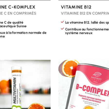
INE C-KOMPLEX
VITAMINE B12
NE C EN COMPRIMÉS
VITAMINE B12 EN COMPRI
ne C de qualité
La vitamine B12, lallié des spo
ceutique Suisse
Contribue au fonctionneme
bue à la formation normale de
système nerveux
ène
R LES OPTIONS
CHOISIR LES OPTIONS