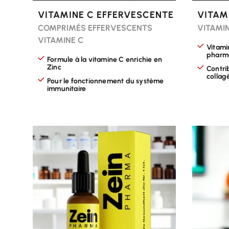
VITAMINE C EFFERVESCENTE
VITAM
COMPRIMÉS EFFERVESCENTS
VITAMI
VITAMINE C
Vitami
pharma
Formule à la vitamine C enrichie en
Zinc
Contri
collag
Pour le fonctionnement du système
immunitaire
CHOISIR LES OPTIONS
CHOISI