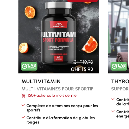
CHOISIR LES OPTIONS
CHOISI
CHF 19.90
CHF 15.92
MULTIVITAMIN
THYRO
MULTI-VITAMINES POUR SPORTIF
SUPPOR
150+ achetés le mois dernier
Contri
de la 
Complexe de vitamines conçu pour les
sportifs
Contri
énergé
Contribue à la formation de globules
rouges