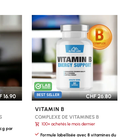
CHOISIR LES OPTIONS
BEST SELLER
 16.90
CHF 26.80
VITAMIN B
S
COMPLEXE DE VITAMINES B
100+ achetés le mois dernier
mcg par
Formule labellisée avec 8 vitamines du