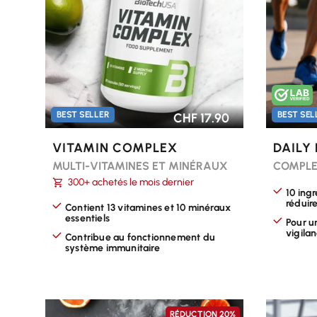
BEST SELLER
BEST SEL
CHF 17.90
VITAMIN COMPLEX
DAILY
MULTI-VITAMINES ET MINÉRAUX
COMPLE
300+ achetés le mois dernier
10 ing
réduire
Contient 13 vitamines et 10 minéraux
essentiels
Pour u
vigila
Contribue au fonctionnement du
système immunitaire
RÉDUCTION
20%