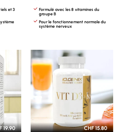
iels et 3
Formulé avec les 8 vitamines du
groupe B
 système
Pour le fonctionnement normale du
système nerveux
CHOISIR LES OPTIONS
 19.90
CHF 15.80