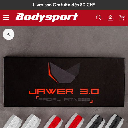
Livraison Gratuite dès 80 CHF
Menu
Recherche
Se conn
Pa
Recherche
Rechercher