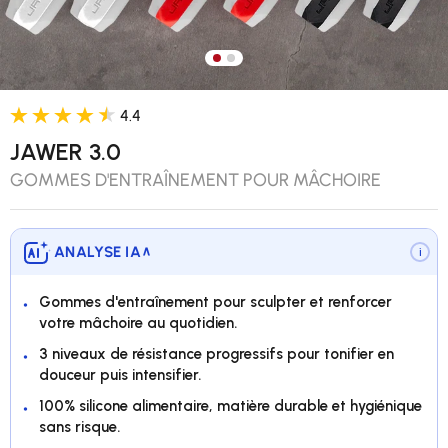
Charger l’image 1 dans la vue 
Charger l’image 2 dans la v
4.4
JAWER 3.0
GOMMES D'ENTRAÎNEMENT POUR MÂCHOIRE
ANALYSE IA
∨
i
Gommes d'entraînement pour sculpter et renforcer
votre mâchoire au quotidien.
3 niveaux de résistance progressifs pour tonifier en
douceur puis intensifier.
100% silicone alimentaire, matière durable et hygiénique
sans risque.