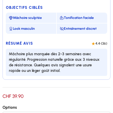
OBJECTIFS CIBLÉS
Mâchoire sculptée
Tonification faciale
Look masculin
Entraînement discret
RÉSUMÉ AVIS
4.4
·
(36)
Mâchoire plus marquée dès 2-3 semaines avec
régularité. Progression naturelle grâce aux 3 niveaux
de résistance. Quelques avis signalent une usure
rapide ou un léger goût initial.
Tonifie et renforce la mâchoire
CHF 39.90
Coffret de 3 niveaux de résistance
Options
Gomme résistante, 100% silicone alimentaire