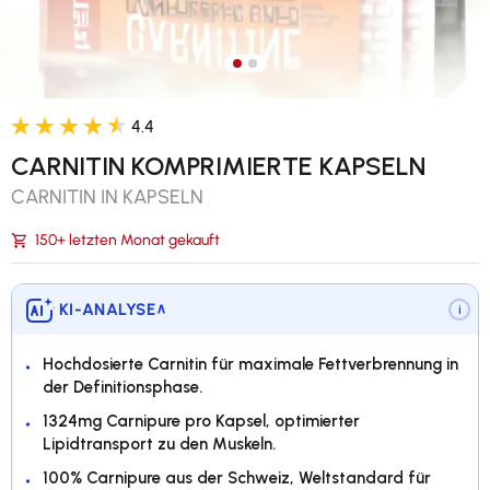
Bild 1 in Galerieansicht laden
Bild 2 in Galerieansicht lade
4.4
CARNITIN KOMPRIMIERTE KAPSELN
CARNITIN IN KAPSELN
150+ letzten Monat gekauft
KI-ANALYSE
∨
i
Hochdosierte Carnitin für maximale Fettverbrennung in
der Definitionsphase.
1324mg Carnipure pro Kapsel, optimierter
Lipidtransport zu den Muskeln.
100% Carnipure aus der Schweiz, Weltstandard für