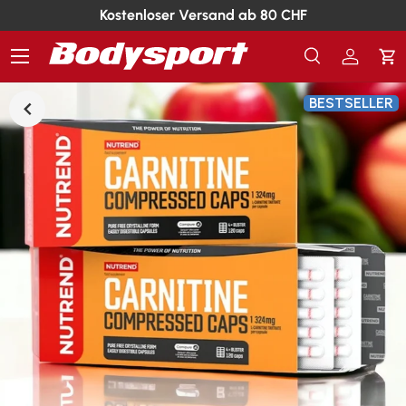
Kostenloser Versand ab 80 CHF
Menü
Suche
Einlogg
Ei
Suchen
Suchen
BESTSELLER