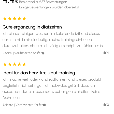
/5
Basierend auf 37 Bewertungen
Einige Bewertungen wurden übersetzt
Gute ergänzung in diätzeiten
Ich bin seit einigen wochen im kaloriendefizit und dieses
carnitin hilft mir eindeutig, meine trainingseinheiten
durchzuhalten, ohne mich völlig erschöpft zu fühlen. es ist
kein aggressiver fettverbrenner, sondern eher eine gute
14
Réane
Verifizierter Käufer
unterstützung. die kapseln sind gut dos
Ideal für das herz-kreislauf-training
Ich mache viel ruder- und radfahren, und dieses produkt
begleitet mich sehr gut. ich habe das gefühl, dass ich
ausdauernder bin, besonders bei langen einheiten. keine
nebenwirkungen zu berichten. schnelle lieferung und das
Mehr lesen..
produkt entspricht der beschreibung. nichts zu beanstanden.
12
Arlette
Verifizierter Käufer