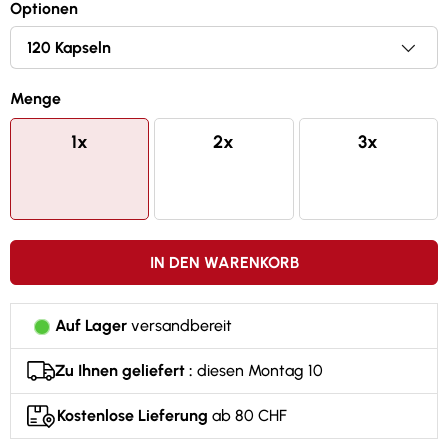
Optionen
1300mg L-Carnitin-Tartrat pro Kapsel
Ideale Ergänzung während der Diät
Menge
1x
2x
3x
IN DEN WARENKORB
Auf Lager
versandbereit
Zu Ihnen geliefert :
diesen Montag 10
Kostenlose Lieferung
ab 80 CHF